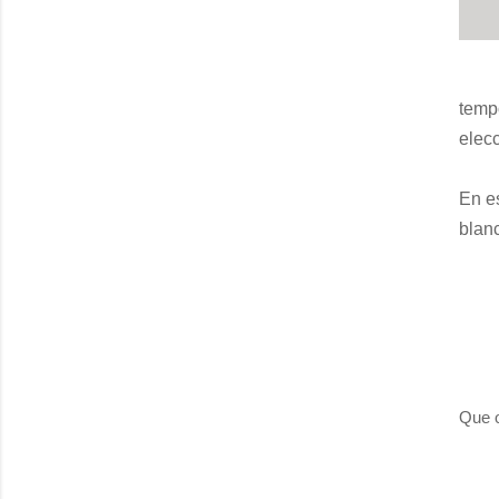
temp
elec
En e
blanc
Que o