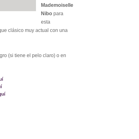
Mademoiselle
Nibo
para
esta
que clásico muy actual con una
o (si tiene el pelo claro) o en
uí
í
quí