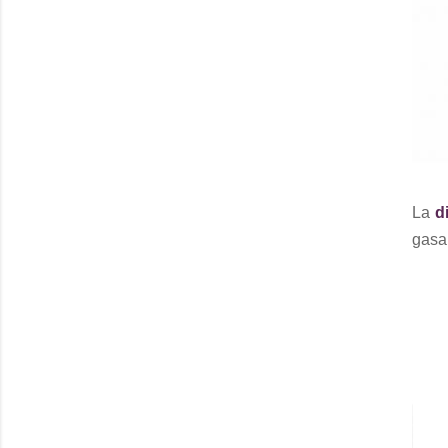
La
d
gasa