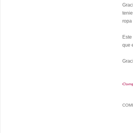
Graci
teni
ropa
Este
que 
Grac
Comp
COM