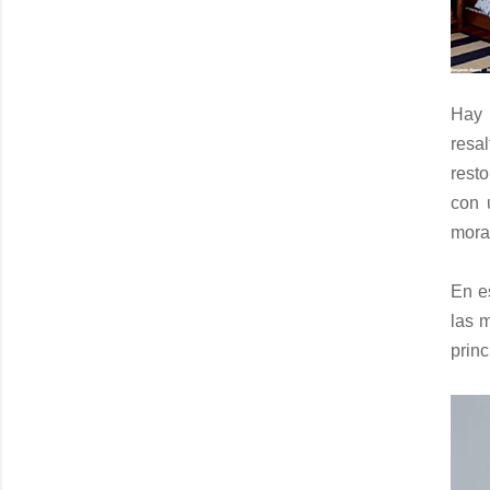
Hay 
resa
rest
con 
mora
En e
las 
princ