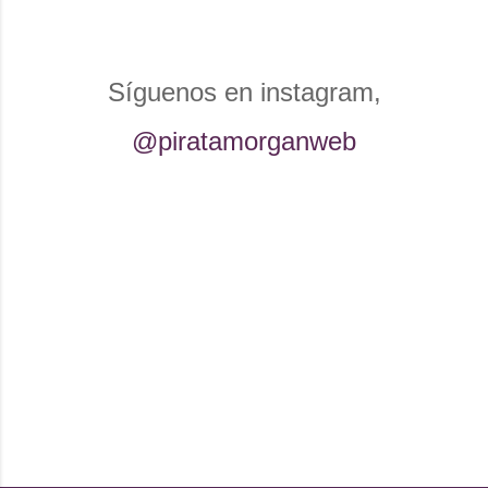
r
i
o
Síguenos en instagram,
@piratamorganweb