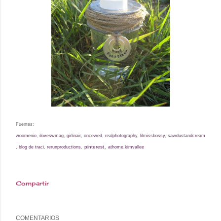
Fuentes:
woomenio
,
iloveswmag
,
girlinair
,
oncewed
,
realphotography
,
lilmissbossy
,
sawdustandcream
,
pinterest
,
blog de traci
,
rerunproductions
,
athome.kimvallee
Compartir
COMENTARIOS