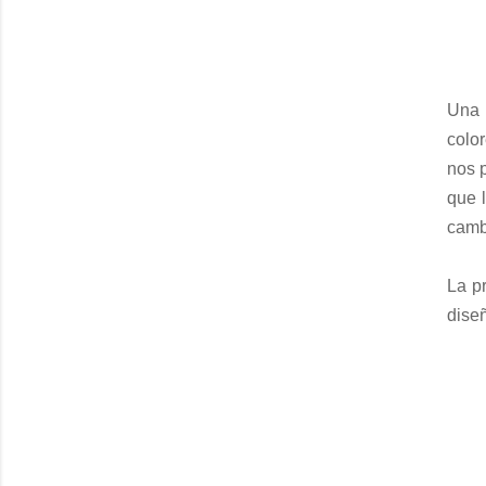
Una 
color
nos 
que 
camb
La p
dise