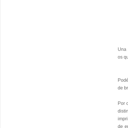
Una s
os q
Podéi
de br
Por 
dist
impri
de e