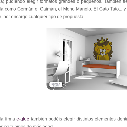
iba) pudiendo elegir formatos grandes o pequeños. También tie
la como Germán el Caimán, el Mono Manolo, El Gato Tato... y s
r por encargo cualquier tipo de propuesta.
la firma
e-glue
también podéis elegir distintos elementos den
s para niños de más edad.