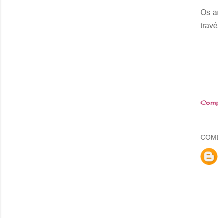
Os a
travé
Comp
COM