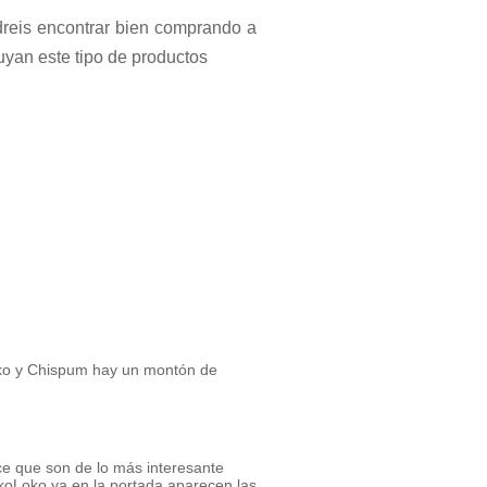
reis encontrar bien comprando a
uyan este tipo de productos
Loko y Chispum hay un montón de
ece que son de lo más interesante
koLoko ya en la portada aparecen las