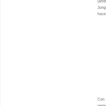
(arr
Jung
hace
Con 
vemo