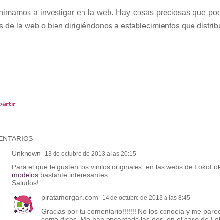
nimamos a investigar en la web. Hay cosas preciosas que pod
s de la web o bien dirigiéndonos a establecimientos que distrib
artir
ENTARIOS
Unknown
13 de octubre de 2013 a las 20:15
Para el que le gusten los vinilos originales, en las webs de Loko
modelos
bastante interesantes.
Saludos!
piratamorgan.com
14 de octubre de 2013 a las 8:45
Gracias por tu comentario!!!!!!! No los conocía y me par
como dices. Me han encantado las dos, en el caso de Lo