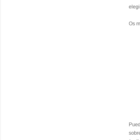
elegi
Os m
Pued
sobr